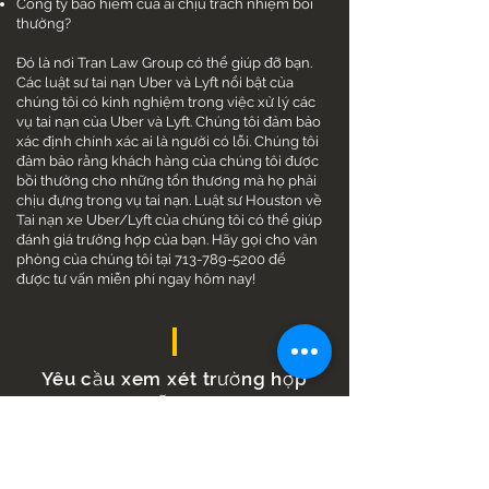
Công ty bảo hiểm của ai chịu trách nhiệm bồi
thường?
Đó là nơi Tran Law Group có thể giúp đỡ bạn.
Các luật sư tai nạn Uber và Lyft nổi bật của
chúng tôi có kinh nghiệm trong việc xử lý các
vụ tai nạn của Uber và Lyft. Chúng tôi đảm bảo
xác định chính xác ai là người có lỗi. Chúng tôi
đảm bảo rằng khách hàng của chúng tôi được
bồi thường cho những tổn thương mà họ phải
chịu đựng trong vụ tai nạn. Luật sư Houston về
Tai nạn xe Uber/Lyft của chúng tôi có thể giúp
đánh giá trường hợp của bạn. Hãy gọi cho văn
phòng của chúng tôi tại
713-789-5200
để
được tư vấn miễn phí ngay hôm nay!
Yêu cầu xem xét trường hợp
miễn phí
Không có chi phí, không có
nghĩa vụ