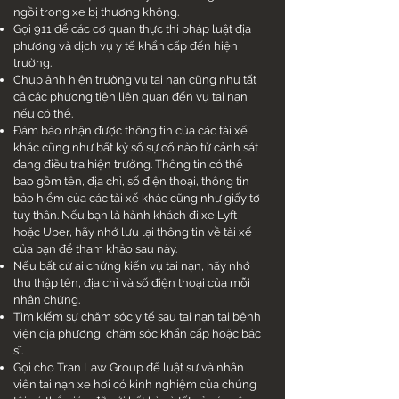
ngồi trong xe bị thương không.
Gọi 911 để các cơ quan thực thi pháp luật địa
phương và dịch vụ y tế khẩn cấp đến hiện
trường.
Chụp ảnh hiện trường vụ tai nạn cũng như tất
cả các phương tiện liên quan đến vụ tai nạn
nếu có thể.
Đảm bảo nhận được thông tin của các tài xế
khác cũng như bất kỳ số sự cố nào từ cảnh sát
đang điều tra hiện trường. Thông tin có thể
bao gồm tên, địa chỉ, số điện thoại, thông tin
bảo hiểm của các tài xế khác cũng như giấy tờ
tùy thân. Nếu bạn là hành khách đi xe Lyft
hoặc Uber, hãy nhớ lưu lại thông tin về tài xế
của bạn để tham khảo sau này.
Nếu bất cứ ai chứng kiến ​​vụ tai nạn, hãy nhớ
thu thập tên, địa chỉ và số điện thoại của mỗi
nhân chứng.
Tìm kiếm sự chăm sóc y tế sau tai nạn tại bệnh
viện địa phương, chăm sóc khẩn cấp hoặc bác
sĩ.
Gọi cho Tran Law Group để luật sư và nhân
viên tai nạn xe hơi có kinh nghiệm của chúng