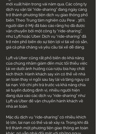
mới xuất hiện trong vài năm qua. Các công ty
dịch vụ vận tải “ride-sharing” đang ngày càng
trở thành phương tiện dịch vụ giao thông phổ
biến. Theo Trung tâm nghiên cứu Pew , 36%
người dân ở Mỹ đã báo cáo rằng họ đã được
vận chuyển bởi một công ty “ride-sharing”,
như Lyft hoặc Uber. Dịch vụ “ride-sharing” đã
trở nên phổ biến do sự tiện lợi vì tài xế có sẵn,
giá cả phải chăng và yêu cầu tài xế dễ dàng.
Lyft và Uber cũng rất phổ biến do khả năng
của chúng nhằm giảm đến mức tối thiểu việc
lái xe dưới ảnh hưởng của rượu bia hay chất
kích thích. Hành khách say xỉn có thể về nhà
an toàn thay vì ngồi sau tay lái và tăng nguy cơ
tai nạn. Với chi phí trả trước và khả năng chia
sẻ tuyến đường định vị, nhiều người hiện
đang dựa vào các dịch vụ “ride-sharing” như
Lyft và Uber để vận chuyển hành khách về
nhà an toàn.
Mặc dù dịch vụ “ride-sharing” có nhiều khích
lệ lớn, tai nạn có thể và sẽ xảy ra. Trong khi đã
trở thành một phương tiện giao thông an toàn
khác, nó vẫn phải đối mặt với những nguy