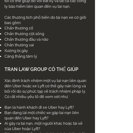
tôi có thể giúp đỡ với bất kỳ và tất cả các công
ty bảo hiểm liên quan đến vụ tai nạn.
Các thương tích phổ biến do tai nạn xe cơ giới
bao gồm:
Chấn thương cổ
Chấn thương cột sống
Chấn thương đầu và não
Chấn thương vai
Xương bị gãy
Căng thẳng tâm lý
TRAN LAW GROUP CÓ THỂ GIÚP
Xác định trách nhiệm một vụ tai nạn liên quan
đến Uber hoặc xe Lyft có thể gây nản lòng và
bối rối do sự phức tạp về trách nhiệm pháp lý.
Có rất nhiều yếu tố để xem xét như:
Bạn là hành khách đi xe Uber hay Lyft?
Bạn đang lái một chiếc xe gặp tai nạn liên
quan đến Uber hay Lyft?
Ai gây ra tai nạn, một người khác hoặc tài xế
của Uber hoặc Lyft?