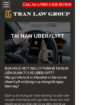
CALL for a FREE CASE REVIEW
TAI NẠN UBER/LYFT
BẠN HOẶC MỘT NGƯỜI THÂN BỊ TAI NẠN
LIÊN QUAN TỚI XE UBER/LYFT?
Hãy gọi cho luật sư Houston về tai nạn xe
Uber/Lyft nổi tiếng của chúng tôi ngay
hôm nay!
Dịch vụ đi chung xe “ride-sharing” là cách vận
chuyển mới bằng cách gọi điện thoại cho một
người lái xe tư nhân để có xe đến chở đi và